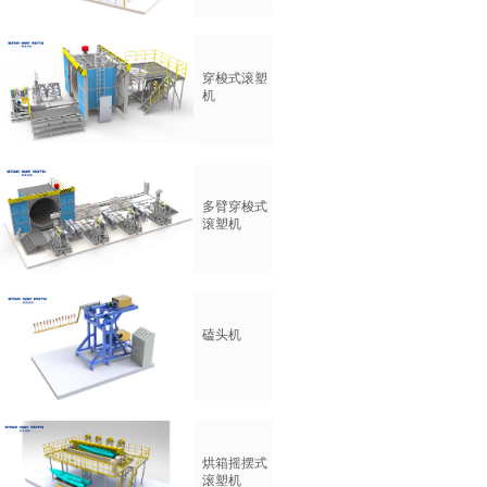
穿梭式滚塑
机
多臂穿梭式
滚塑机
磕头机
烘箱摇摆式
滚塑机